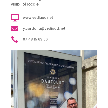
visibilité locale.

www.vediaud.net

y.cardona@vediaud.net

07 48 15 63 06